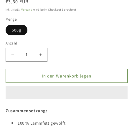
Normaler
€3,30 EUR
Preis
inkl. MwSt.
Versand
wird beim Checkout berechnet
Menge
500g
Anzahl
Verringere
Erhöhe
die
die
Menge
Menge
für
für
In den Warenkorb legen
Lammfett
Lammfett
gewolft
gewolft
Zusammensetzung:
100 % Lammfett gewolft