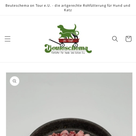
Direkt
Beuteschema on Tour e.U. - die artgerechte Rohfütterung für Hund und
zum
Katz
Inhalt
Warenko
oduktinformationen
ringen