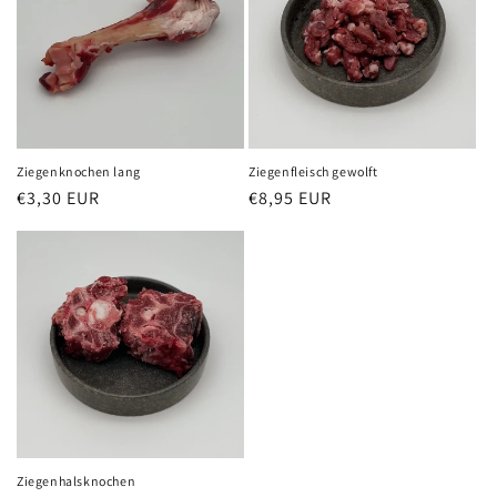
r
i
e
:
Ziegenknochen lang
Ziegenfleisch gewolft
Normaler
€3,30 EUR
Normaler
€8,95 EUR
Preis
Preis
Ziegenhalsknochen