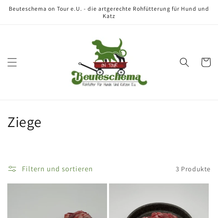
Direkt
Beuteschema on Tour e.U. - die artgerechte Rohfütterung für Hund und
zum
Katz
Inhalt
Warenko
K
Ziege
a
t
Filtern und sortieren
3 Produkte
e
g
o